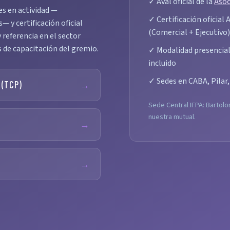
✓ Aval oficial de la
Asoc
es en actividad —
✓ Certificación oficial
 y certificación oficial
(Comercial + Ejecutivo)
 referencia en el sector
s de capacitación del gremio.
✓ Modalidad presencial 
incluido
✓ Sedes en CABA, Pilar
 (TCP)
→
Sede Central IFPA: Bartolo
nuestra mutual.
→
→