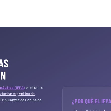
AS
EN
náutica (IFPA)
es el único
ciación Argentina de
¿POR QUÉ EL IFP
s Tripulantes de Cabina de