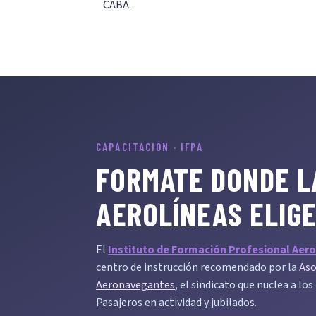
CABA.
CAPACITACIÓN · IFPA
FORMATE DONDE L
AEROLÍNEAS ELIG
El
Instituto de Formación Profesional Aero
centro de instrucción recomendado por la
Aso
Aeronavegantes
, el sindicato que nuclea a lo
Pasajeros en actividad y jubilados.