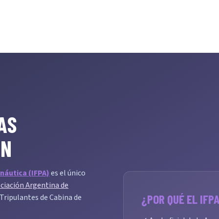
AS
EN
náutica (IFPA)
es el único
ciación Argentina de
¿POR QUÉ EL IFP
s Tripulantes de Cabina de