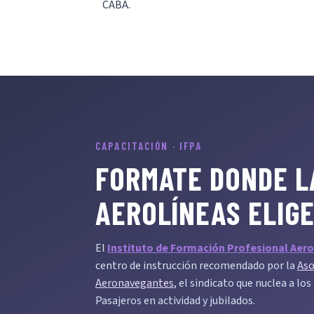
CABA.
CAPACITACIÓN · IFPA
FORMATE DONDE L
AEROLÍNEAS ELIG
El
Instituto de Formación Profesional Aero
centro de instrucción recomendado por la
Aso
Aeronavegantes
, el sindicato que nuclea a lo
Pasajeros en actividad y jubilados.